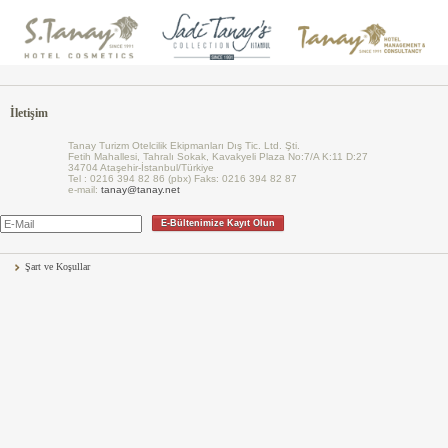
İletişim
Tanay Turizm Otelcilik Ekipmanları Dış Tic. Ltd. Şti.
Fetih Mahallesi, Tahralı Sokak, Kavakyeli Plaza No:7/A K:11 D:27
34704 Ataşehir-İstanbul/Türkiye
Tel : 0216 394 82 86 (pbx) Faks: 0216 394 82 87
e-mail:
tanay@tanay.net
E-Bültenimize Kayıt Olun
Şart ve Koşullar