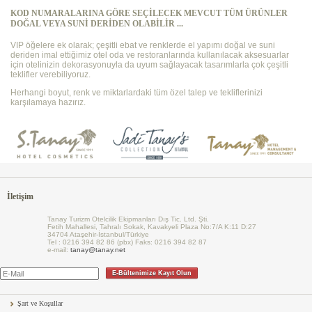
KOD NUMARALARINA GÖRE SEÇİLECEK MEVCUT TÜM ÜRÜNLER
DOĞAL VEYA SUNİ DERİDEN OLABİLİR ...
VIP öğelere ek olarak; çeşitli ebat ve renklerde el yapımı doğal ve suni
deriden imal ettiğimiz otel oda ve restoranlarında kullanılacak aksesuarlar
için otelinizin dekorasyonuyla da uyum sağlayacak tasarımlarla çok çeşitli
teklifler verebiliyoruz.
Herhangi boyut, renk ve miktarlardaki tüm özel talep ve tekliflerinizi
karşılamaya hazırız.
İletişim
Tanay Turizm Otelcilik Ekipmanları Dış Tic. Ltd. Şti.
Fetih Mahallesi, Tahralı Sokak, Kavakyeli Plaza No:7/A K:11 D:27
34704 Ataşehir-İstanbul/Türkiye
Tel : 0216 394 82 86 (pbx) Faks: 0216 394 82 87
e-mail:
tanay@tanay.net
E-Bültenimize Kayıt Olun
Şart ve Koşullar