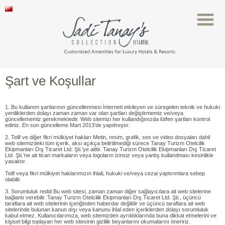
Şart ve Koşullar
1. Bu kullanım şartlarının güncellenmesi İnterneti etkileyen ve süregelen teknik ve hukuki
yeniliklerden dolayı zaman zaman var olan şartları değiştirmemiz ve/veya
güncellememiz gerekmektedir. Web sitemizi her kullandığınızda lütfen şartları kontrol
ediniz. En son güncelleme Mart 2013‘de yapılmıştır.
2. Telif ve diğer fikri mülkiyet hakları Metin, resim, grafik, ses ve video dosyaları dahil
web sitemizdeki tüm içerik, aksi açıkça belirtilmediği sürece Tanay Turizm Otelcilik
Ekipmanları Dış Ticaret Ltd. Şti.’ye aittir. Tanay Turizm Otelcilik Ekipmanları Dış Ticaret
Ltd. Şti.’ne ait ticari markaların veya logoların izinsiz veya yanlış kullanılması kesinlikle
yasaktır.
Telif veya fikri mülkiyet haklarımızın ihlali, hukuki ve/veya cezai yaptırımlara sebep
olabilir.
3. Sorumluluk reddi Bu web sitesi, zaman zaman diğer sağlayıcılara ait web sitelerine
bağlantı verebilir. Tanay Turizm Otelcilik Ekipmanları Dış Ticaret Ltd. Şti., üçüncü
taraflara ait web sitelerinin içeriğinden haberdar değildir ve üçüncü taraflara ait web
sitelerinde bulunan kanun dışı veya kanunu ihlal eden içeriklerden dolayı sorumluluk
kabul etmez. Kullanıcılarımıza, web sitemizden ayrıldıklarında buna dikkat etmelerini ve
kişisel bilgi toplayan her web sitesinin gizlilik beyanlarını okumalarını öneririz.