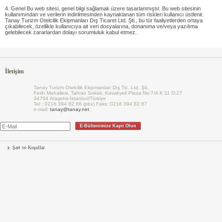
4. Genel Bu web sitesi, genel bilgi sağlamak üzere tasarlanmıştır. Bu web sitesinin
kullanımından ve verilerin indirilmesinden kaynaklanan tüm riskleri kullanıcı üstlenir.
Tanay Turizm Otelcilik Ekipmanları Dış Ticaret Ltd. Şti., bu tür faaliyetlerden ortaya
çıkabilecek, özellikle kullanıcıya ait veri dosyalarına, donanıma ve/veya yazılıma
gelebilecek zararlardan dolayı sorumluluk kabul etmez.
İletişim
Tanay Turizm Otelcilik Ekipmanları Dış Tic. Ltd. Şti.
Fetih Mahallesi, Tahralı Sokak, Kavakyeli Plaza No:7/A K:11 D:27
34704 Ataşehir-İstanbul/Türkiye
Tel : 0216 394 82 86 (pbx) Faks: 0216 394 82 87
e-mail:
tanay@tanay.net
E-Bültenimize Kayıt Olun
Şart ve Koşullar