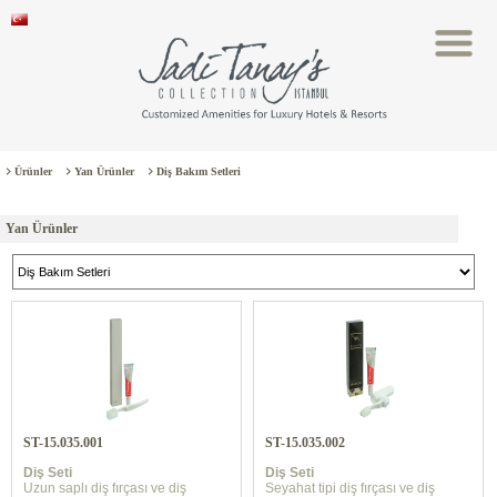
Ürünler
Yan Ürünler
Diş Bakım Setleri
Yan Ürünler
ST-15.035.001
ST-15.035.002
Diş Seti
Diş Seti
Uzun saplı diş fırçası ve diş
Seyahat tipi diş fırçası ve diş