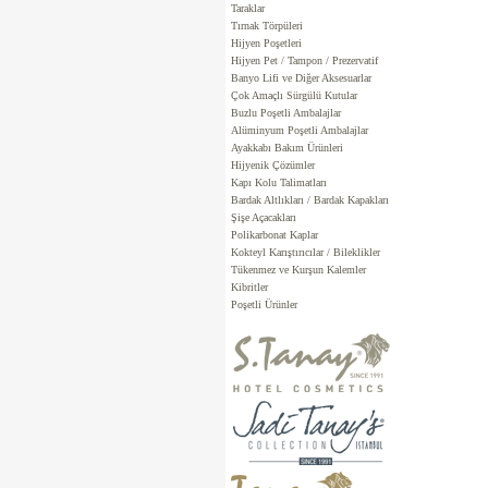
Taraklar
Tırnak Törpüleri
Hijyen Poşetleri
Hijyen Pet / Tampon / Prezervatif
Banyo Lifi ve Diğer Aksesuarlar
Çok Amaçlı Sürgülü Kutular
Buzlu Poşetli Ambalajlar
Alüminyum Poşetli Ambalajlar
Ayakkabı Bakım Ürünleri
Hijyenik Çözümler
Kapı Kolu Talimatları
Bardak Altlıkları / Bardak Kapakları
Şişe Açacakları
Polikarbonat Kaplar
Kokteyl Karıştırıcılar / Bileklikler
Tükenmez ve Kurşun Kalemler
Kibritler
Poşetli Ürünler