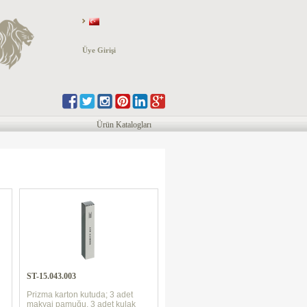
Üye Girişi
Ürün Katalogları
ST-15.043.003
Prizma karton kutuda; 3 adet
makyaj pamuğu, 3 adet kulak