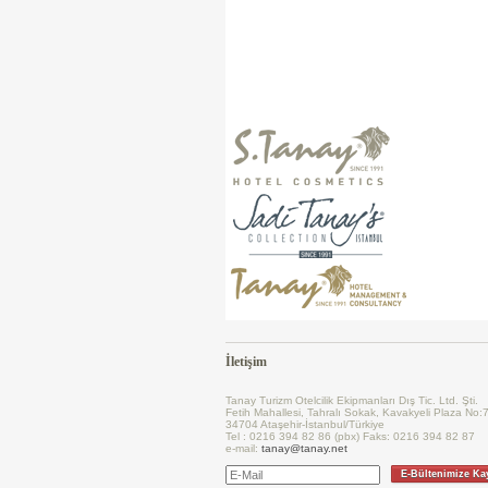
İletişim
Tanay Turizm Otelcilik Ekipmanları Dış Tic. Ltd. Şti.
Fetih Mahallesi, Tahralı Sokak, Kavakyeli Plaza No:
34704 Ataşehir-İstanbul/Türkiye
Tel : 0216 394 82 86 (pbx) Faks: 0216 394 82 87
e-mail:
tanay@tanay.net
E-Bültenimize Ka