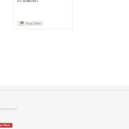
ST-14.083.013
Fiyat Talebi
7/A K:11 D:27
yıt Olun