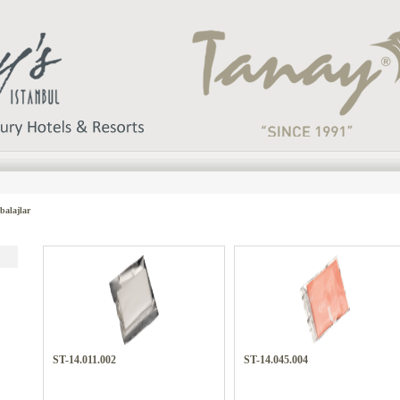
balajlar
ST-14.011.002
ST-14.045.004