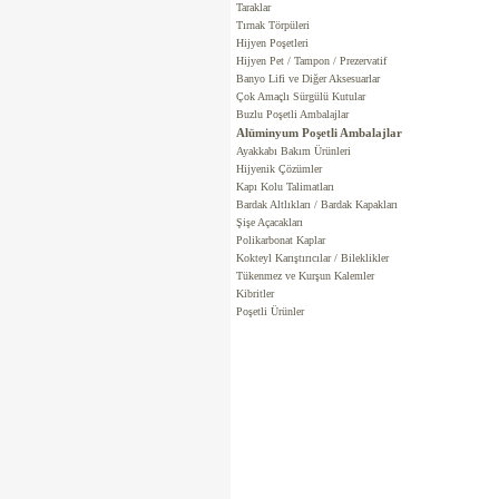
Taraklar
Tırnak Törpüleri
Hijyen Poşetleri
Hijyen Pet / Tampon / Prezervatif
Banyo Lifi ve Diğer Aksesuarlar
Çok Amaçlı Sürgülü Kutular
Buzlu Poşetli Ambalajlar
Alüminyum Poşetli Ambalajlar
Ayakkabı Bakım Ürünleri
Hijyenik Çözümler
Kapı Kolu Talimatları
Bardak Altlıkları / Bardak Kapakları
Şişe Açacakları
Polikarbonat Kaplar
Kokteyl Karıştırıcılar / Bileklikler
Tükenmez ve Kurşun Kalemler
Kibritler
Poşetli Ürünler