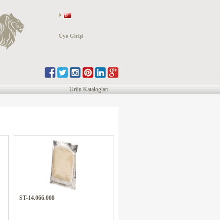
Üye Girişi
Ürün Katalogları
ST-14.066.008