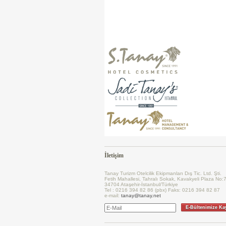
İletişim
Tanay Turizm Otelcilik Ekipmanları Dış Tic. Ltd. Şti.
Fetih Mahallesi, Tahralı Sokak, Kavakyeli Plaza No:
34704 Ataşehir-İstanbul/Türkiye
Tel : 0216 394 82 86 (pbx) Faks: 0216 394 82 87
e-mail:
tanay@tanay.net
E-Bültenimize Ka