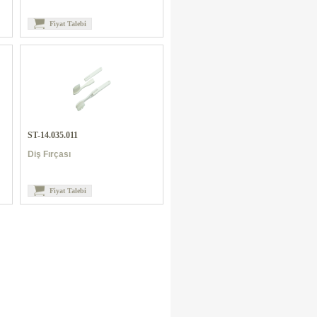
Fiyat Talebi
ST-14.035.011
Diş Fırçası
Fiyat Talebi