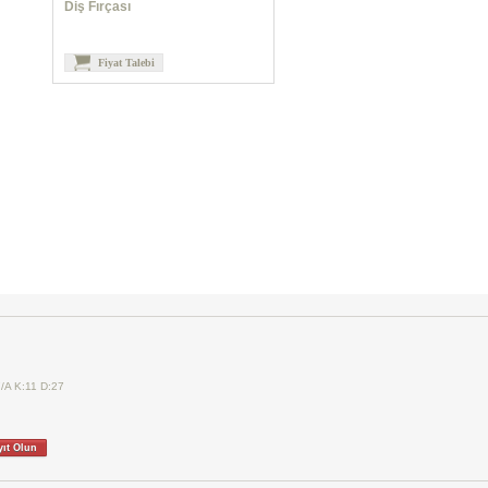
Diş Fırçası
Fiyat Talebi
7/A K:11 D:27
yıt Olun