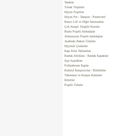
Taraklar
Tırnak Törpüleri
Hijyen Poşetleri
Hijyen Pet / Tampon / Prezervatif
Banyo Lifi ve Diğer Aksesuarlar
Çok Amaçlı Sürgülü Kutular
Buzlu Poşetli Ambalajlar
Alüminyum Poşetli Ambalajlar
Ayakkabı Bakım Ürünleri
Hijyenik Çözümler
Kapı Kolu Talimatları
Bardak Altlıkları / Bardak Kapakları
Şişe Açacakları
Polikarbonat Kaplar
Kokteyl Karıştırıcılar / Bileklikler
Tükenmez ve Kurşun Kalemler
Kibritler
Poşetli Ürünler