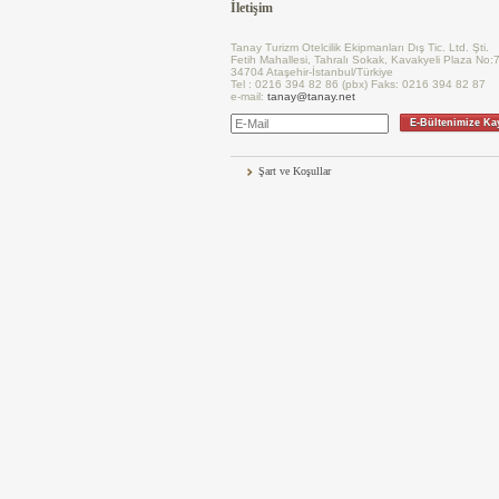
İletişim
Tanay Turizm Otelcilik Ekipmanları Dış Tic. Ltd. Şti.
Fetih Mahallesi, Tahralı Sokak, Kavakyeli Plaza No:
34704 Ataşehir-İstanbul/Türkiye
Tel : 0216 394 82 86 (pbx) Faks: 0216 394 82 87
e-mail:
tanay@tanay.net
E-Bültenimize Ka
Şart ve Koşullar