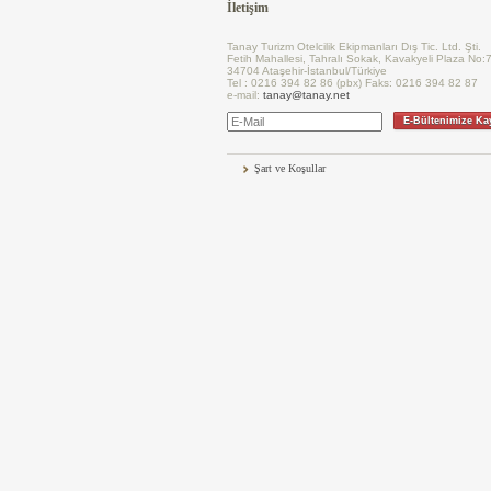
İletişim
Tanay Turizm Otelcilik Ekipmanları Dış Tic. Ltd. Şti.
Fetih Mahallesi, Tahralı Sokak, Kavakyeli Plaza No:
34704 Ataşehir-İstanbul/Türkiye
Tel : 0216 394 82 86 (pbx) Faks: 0216 394 82 87
e-mail:
tanay@tanay.net
E-Bültenimize Ka
Şart ve Koşullar